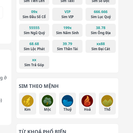
Sim Tiến Lên
Sim Taxi
Sim Số Độc
09x
VIP
666.666
Sim Đầu Số Cổ
Sim VIP
Sim Lục Quý
55555
199x
38.78
Sim Ngũ Quý
Sim Năm Sinh
Sim Ông Địa
68.68
39.79
xx88
Sim Lộc Phát
Sim Thần Tài
Sim Đại Cát
xx
Sim Trả Góp
g ở
SIM THEO MỆNH
)
Kim
Mộc
Thuỷ
Hoả
Thổ
TỪ KHOÁ PHỔ BIẾN