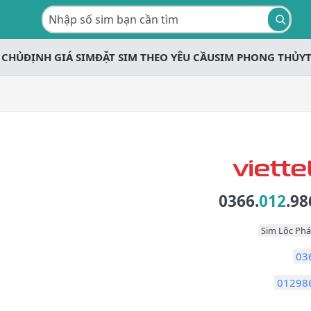
 CHỦ
ĐỊNH GIÁ SIM
ĐẶT SIM THEO YÊU CẦU
SIM PHONG THỦY
0366.
012
.98
Sim Lộc Phá
03
01298