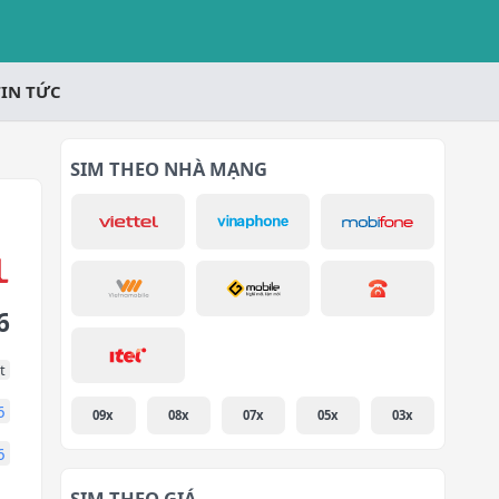
TIN TỨC
SIM THEO NHÀ MẠNG
6
t
6
09x
08x
07x
05x
03x
6
SIM THEO GIÁ