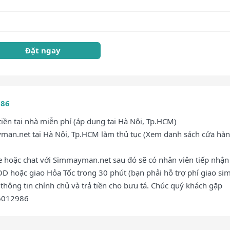
Đặt ngay
986
ền tại nhà miễn phí (áp dụng tại Hà Nội, Tp.HCM)
an.net tại Hà Nội, Tp.HCM làm thủ tục (Xem danh sách cửa hàn
ne hoặc chat với Simmayman.net sau đó sẽ có nhân viên tiếp nhận
OD hoặc giao Hỏa Tốc trong 30 phút (bạn phải hỗ trợ phí giao sim
thông tin chính chủ và trả tiền cho bưu tá. Chúc quý khách gặp
66012986