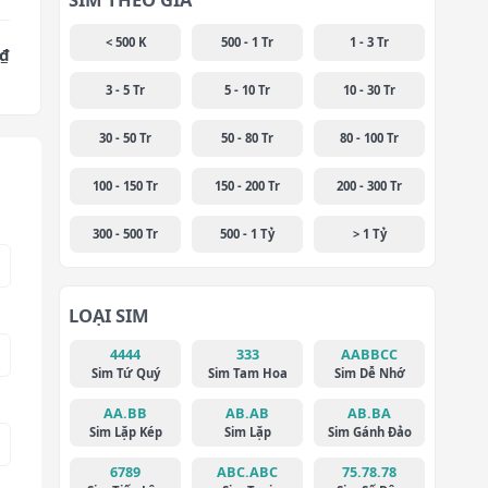
< 500 K
500 - 1 Tr
1 - 3 Tr
 ₫
3 - 5 Tr
5 - 10 Tr
10 - 30 Tr
30 - 50 Tr
50 - 80 Tr
80 - 100 Tr
100 - 150 Tr
150 - 200 Tr
200 - 300 Tr
300 - 500 Tr
500 - 1 Tỷ
> 1 Tỷ
LOẠI SIM
4444
333
AABBCC
Sim Tứ Quý
Sim Tam Hoa
Sim Dễ Nhớ
AA.BB
AB.AB
AB.BA
Sim Lặp Kép
Sim Lặp
Sim Gánh Đảo
6789
ABC.ABC
75.78.78