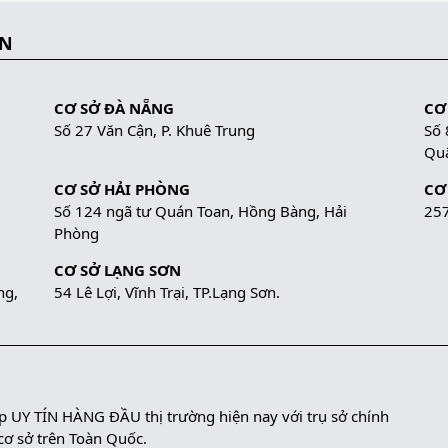
ẮN
CƠ SỞ ĐÀ NẴNG
CƠ
Số 27 Văn Cận, P. Khuê Trung
Số 
Quậ
CƠ SỞ HẢI PHÒNG
CƠ
Số 124 ngã tư Quán Toan, Hồng Bàng, Hải
257
Phòng
CƠ SỞ LẠNG SƠN
ng,
54 Lê Lợi, Vĩnh Trại, TP.Lạng Sơn.
UY TÍN HÀNG ĐẦU thị trường hiện nay với trụ sở chính
 cơ sở trên Toàn Quốc.