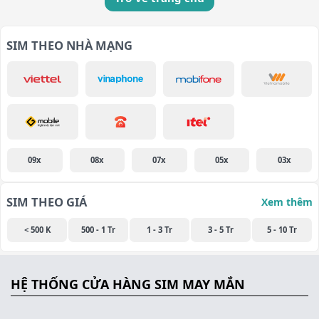
SIM THEO NHÀ MẠNG
09x
08x
07x
05x
03x
SIM THEO GIÁ
Xem thêm
< 500 K
500 - 1 Tr
1 - 3 Tr
3 - 5 Tr
5 - 10 Tr
HỆ THỐNG CỬA HÀNG SIM MAY MẮN