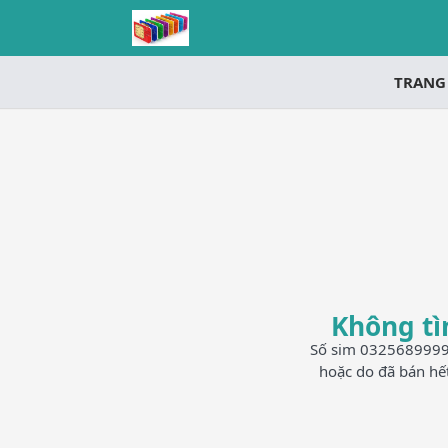
TRANG
Không tì
Số sim 0325689999 h
hoặc do đã bán hế