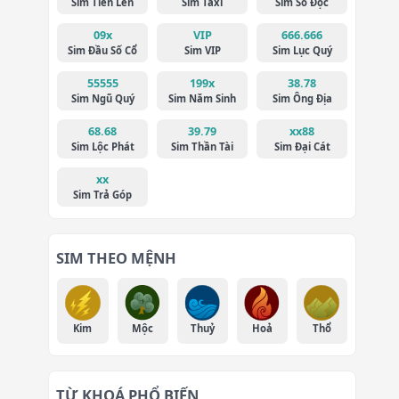
Sim Tiến Lên
Sim Taxi
Sim Số Độc
09x
VIP
666.666
Sim Đầu Số Cổ
Sim VIP
Sim Lục Quý
55555
199x
38.78
Sim Ngũ Quý
Sim Năm Sinh
Sim Ông Địa
68.68
39.79
xx88
Sim Lộc Phát
Sim Thần Tài
Sim Đại Cát
xx
Sim Trả Góp
SIM THEO MỆNH
Kim
Mộc
Thuỷ
Hoả
Thổ
TỪ KHOÁ PHỔ BIẾN