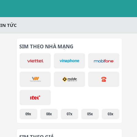
TIN TỨC
SIM THEO NHÀ MẠNG
09x
08x
07x
05x
03x
SIM THEO GIÁ