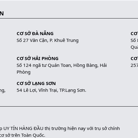
ẮN
CƠ SỞ ĐÀ NẴNG
CƠ
Số 27 Văn Cận, P. Khuê Trung
Số 
Quậ
CƠ SỞ HẢI PHÒNG
CƠ
Số 124 ngã tư Quán Toan, Hồng Bàng, Hải
257
Phòng
CƠ SỞ LẠNG SƠN
ng,
54 Lê Lợi, Vĩnh Trại, TP.Lạng Sơn.
UY TÍN HÀNG ĐẦU thị trường hiện nay với trụ sở chính
 cơ sở trên Toàn Quốc.