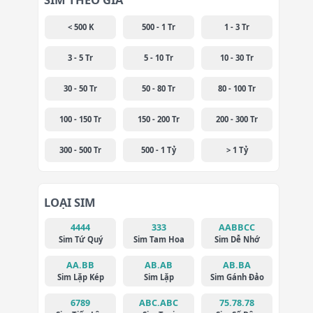
< 500 K
500 - 1 Tr
1 - 3 Tr
3 - 5 Tr
5 - 10 Tr
10 - 30 Tr
30 - 50 Tr
50 - 80 Tr
80 - 100 Tr
100 - 150 Tr
150 - 200 Tr
200 - 300 Tr
300 - 500 Tr
500 - 1 Tỷ
> 1 Tỷ
LOẠI SIM
4444
333
AABBCC
Sim Tứ Quý
Sim Tam Hoa
Sim Dễ Nhớ
AA.BB
AB.AB
AB.BA
Sim Lặp Kép
Sim Lặp
Sim Gánh Đảo
6789
ABC.ABC
75.78.78